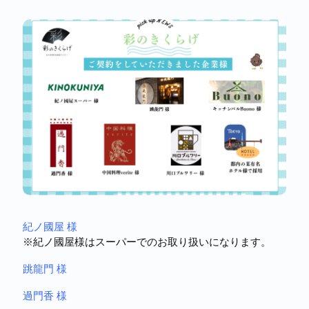
紀ノ國屋 様
※紀ノ國屋様はスーパーでのお取り扱いになります。
跳龍門 様
過門香 様