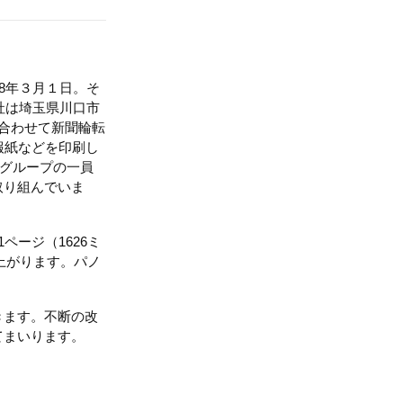
8年３月１日。そ
社は埼玉県川口市
合わせて新聞輪転
報紙などを印刷し
日グループの一員
取り組んでいま
ージ（1626ミ
上がります。パノ
きます。不断の改
てまいります。