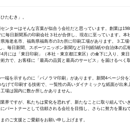
「ひたむき」。
センターはそんな言葉が似合う会社だと思っています。創業は198
までに毎日新聞系の印刷会社３社が合併し、現在に至っています。本
川県海老名市、福島県福島市の3カ所に印刷工場があります。３工場
し、毎日新聞、スポーツニッポン新聞など日刊紙5紙や自治体の広
2年4月には「東日印刷」（本社・東京都江東区）の傘下に入り、東
技術力で、お客様に「最高の品質と最高のサービス」を届けるべく
端を示すものに「パノラマ印刷」があります。新聞4ページ分を1ペ
につなげて印刷する技術で、一覧性の高いダイナミックな紙面が出来
る工場は国内に数か所しかありません。
業界ですが、私たちは変化を恐れず、新たなことに取り組んでい
様にパートナーとして信頼される会社を目指し、さらに努力を重ね
まのご支援とご愛顧をお願い申し上げます。