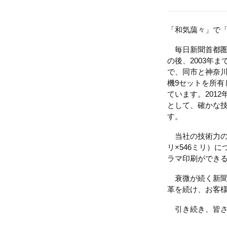
「和気藹々」で
毎日新聞首都圏
の後、2003年
で、同市と神奈
機9セットを所有
ています。201
として、確かな
す。
当社の技術力の一
リ×546ミリ）
ラマ印刷ができ
衰微が続く新聞
革を続け、お客
引き続き、皆さ